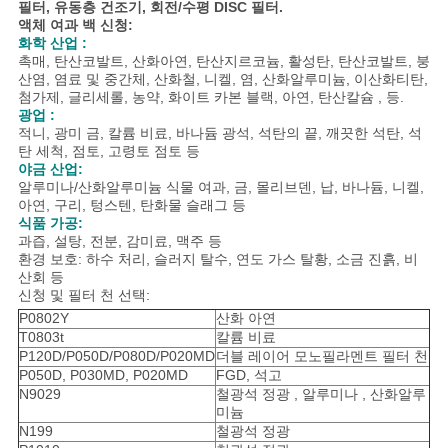
십
필터, 유동층 건조기, 회전/수평 DISC 필터.
액체 여과 백 신청:
시
화학 산업 :
촉매, 탄산코발트, 산화아연, 탄산지르코늄, 활성탄, 탄산코발트, 붕
오
산염, 염료 및 중간체, 산화철, 니켈, 염, 산화알루미늄, 이산화티탄,
첨가제, 글리세롤, 농약, 화이트 카본 블랙, 아연, 탄산칼슘 , 등.
광업 :
적니, 광미 금, 칼륨 비료, 바나듐 광석, 석탄의 끝, 깨끗한 석탄, 석
사
탄 세척, 점토, 고령토 점토 등
야금 산업:
이
알루미나/산화알루미늄 식물 여과, 금, 몰리브덴, 납, 바나듐, 니켈,
아연, 구리, 텅스텐, 탄화물 슬래그 등
식품 가공:
트
과즙, 설탕, 전분, 감미료, 맥주 등
환경 보호: 하수 처리, 슬러지 탈수, 연도 가스 탈황, 소금 진흙, 비
맵
산회 등
신청 및 필터 천 선택:
P0802Y
산화 아연
PRIVACY
T0803t
칼륨 비료
P120D/P050D/P080D/P020MD
더블 레이어 모노필라멘트 필터 천
POLICY
P050D, P030MD, P020MD
FGD, 석고
N9029
철광석 정광 , 알루미나 , 산화알루
미늄
N199
철광석 정광