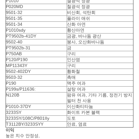
P1010
철광석 정광
P020MD
철광석 정광
9501-32
비산회, 석탄회
9501-35
플라이 애쉬
9501-34
산화 아연
P1010sdy
황산아연
PT9502b-41DY
금광, 바나듐 광산
9502-40
붕사, 오산화바나듐
PT9502b-31
금
P750AB
구리
P120/P190
인산염
MP11343Y
구리
9502-402DY
황화철
9503-32
촉매
P190
맥주 여과
P199s/P11636:
설탕 여과
N120B
팜유 여과, 기타 기름, 정전기 방지
필터 천 사용
P1010-37DY
이산화티타늄
3233SY
화이트 카본 블랙
3233SY/108C/P801IIy
도토
T3112BY/3233SYY
안료, 염료
이익
높은 치수 안정성,