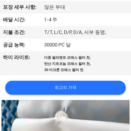
관
포장 세부 사항:
많은 부대
하
배달 시간:
1-4 주
여
지불 조건:
T/T, L/C, D/P, D/A, 서부 동맹,
공
공급 능력:
30000 PC 달
장
,
하이 라이트:
다중 필라멘트 프레스 필터 천
,
탄산 지르코늄 프레스 필터 천
투
30 미크론 프레스 필터 천
어
최고의 가격
품
질
관