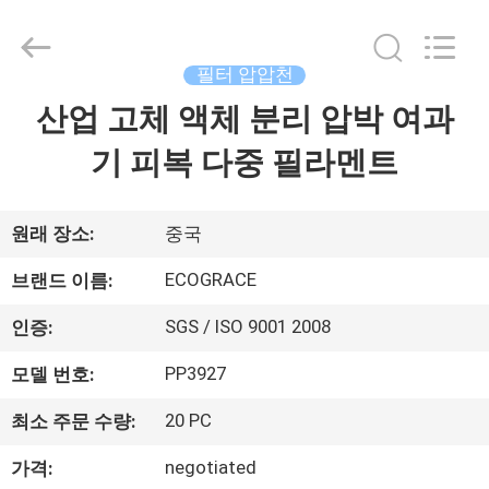
©
2020
-
2026
ZHEJIANG
필터 압압천
GRACE
ENVIROTECH
산업 고체 액체 분리 압박 여과
가
CO.,LTD.
All
Rights
기 피복 다중 필라멘트
정
Reserved.
제
원래 장소:
중국
품
ECOGRACE
브랜드 이름:
SGS / ISO 9001 2008
인증:
저
PP3927
모델 번호:
희
20 PC
최소 주문 수량:
에
negotiated
가격: