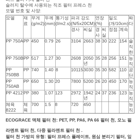
슬러지 탈수에 사용되는 직조 필터 프레스 천
모델 번호 및 사양:
뉴
모델
재
무게
두께
통기성
파괴 강도
연장
밀도
짜
료
(g/m2)
(mm)
(l/m2.s)
(N/5x20CM)
(%)
(개/10cm)
다
경사
씨실
경
씨
정점.
계속
스
사
실
PP 750A
PP
450
0.79
26
3104
2663
38
30
222
154
솔
직
따
한
PP 750B
PP
517
1.27
30
2608
2050
35
28
256
151
능
년
직
옴
PP
PP
740
1.40
8
10115
3030
35
30
582
110
공
750BB
단
표
PP
PP
650
1.30
20
7800
5200
26
20
450
170
능
750AB
직
를
PP 4212
PP
380
1.07
123
2972
1942
24
37
236
123
능
년
직
요
체육
체
700
1.5
8
720
450
능
8222
육
직
구
ECOGRACE 액체 필터 천: PET, PP, PA6, PA 66 필터 천, 모노 필
하
라멘트 필터 천, 다중 필라멘트 필터 천 .
필터 천 가방의 유형: 필터 프레스 플레이트, 원심 분리기 필터, 잎