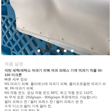
리
저
희
에
게
연
제품 설명
락
석탄 세척/세탁소 여과기 피복 여과 프레스 기계 여과기 직물 30-
100 미크론
하
빠른 세부 정보:
NS.여과기 피복: 폴리에스테 여과기 피복, 폴리프로필렌 여과기 피
십
복, PA 여과기 피복,
NS.작동 온도: 정상 작동 온도 88℃, 최고 작동 온도 110℃.
씨.무게 표준: 250g/sqm - 900g/sqm.주문제작도 가능합니다.
시
필터 프레스 천 / 필터 프레스 천 / 필터 프레스 판 천
수직 디스크 필터 기계 필터 천,
오
리프 필터 기계 필터 천