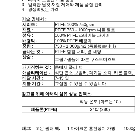
3 - 엄격한 날것 재질 제어와 제품 품질 관리
4 - 경쟁력있는 가격
기술 명세서 :
시리즈 :
PTFE 100% 750gsm
재료 :
PTFE 750 - 1000gsm 니들 펠트
섬유 :
100% PTFE 스테이블 파이버
배경막 :
100% PTFE 배경막
중량 :
750 - 1,000g/m2 (특화했습니다)
끝나는 것 :
PTFE 함침 처리, 열 세팅
상술 :
그림 / 샘플에 따른 쿠스토미즈드
패키징하는 것 :
통에서 폴리 백
애플리케이션 :
석탄 연소 보일러, 폐기물 소각, 카본 블랙, 
배달 시간 :
7-45 일
지불 기간 :
교섭할 수 있을 수 있습니다
참고를 위해 아래의 섬유 성능 인덱스.
작동 온도 (마르는 'Ｃ)
테플론(PTFE)
240/ (280)
태그:
고온 필터 백
,
1 마이크론 흡진장치 가방
,
100