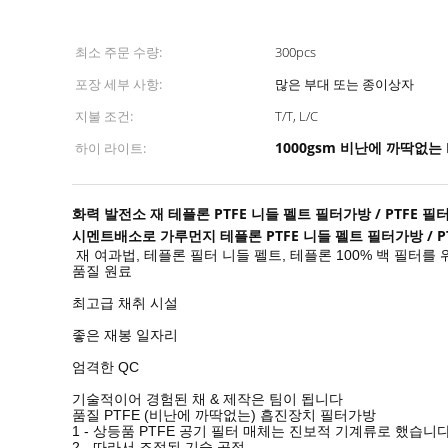
최소 주문 수량:
300pcs
포장 세부 사항:
많은 부대 또는 종이상자
지불 조건:
T/T, L/C
1000gsm 비난에 까딱없는 
하이 라이트:
화력 발전소 재 테플론 PTFE 니들 펠트 필터가방 / PTFE 필터가
시멘트배소로 가루먼지 테플론 PTFE 니들 펠트 필터가방 / PTF
재 여과법, 테플론 필터 니들 펠트, 테플론 100% 백 필터를 
품질 원료
최고급 채취 시설
좋은 재봉 일자리
엄격한 QC
기술적이어 경험된 채 & 제작은 팀이 됩니다
품질 PTFE (비난에 까딱없는) 흡진장치 필터가방
1 - 상등품 PTFE 공기 필터 매체는 진보적 기계류로 했습니
2 - 따라서 조정된 기술 공정