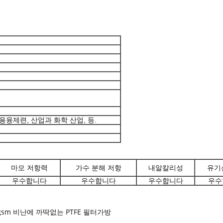
용융제련, 산업과 화학 산업, 등.
마모 저항력
가수 분해 저항
내알칼리성
유기
우수합니다
우수합니다
우수합니다
우수
0gsm 비난에 까딱없는 PTFE 필터가방