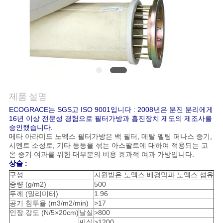
리
저
희
에
제품 설명
게
ECOGRACE는 SGS고 ISO 9001입니다 : 2008년은 분진 분리에게
연
16년 이상 전문성 경험으로 필터가방과 흡진장치 제도의 제조사를
승인했습니다.
락
메타 아라미드 노멕스 필터가방은 백 필터, 메탈 멜팅 퍼나스 증기,
시멘트 소성로, 기타 등등을 섞는 아스팔트에 대하여 적용되는 고
온 증기 여과를 위한 대부분의 비용 효과적 여과 가방입니다.
하
상술 :
구성
지원받은 노멕스 배경막과 노멕스 섬유
십
중량 (g/m2)
500
두께 (밀리미터)
1.96
시
공기 침투율 (m3/m2/min)
>17
인장 강도 (N/5×20cm)
날실
>800
오
씨실
>1200