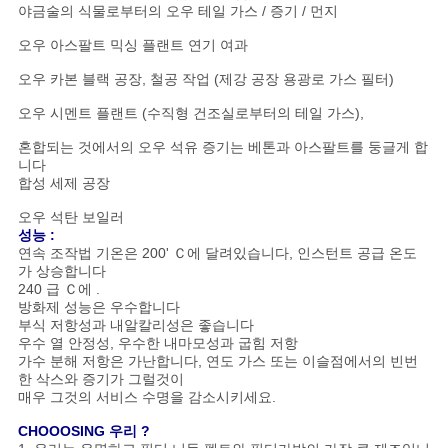
십
야금술의 식물로부터의 오우 테일 가스 / 증기 / 먼지
시
오우 아스팔트 믹싱 플랜트 연기 여과
오
오우 카본 블랙 공장, 철공 작업 (제강 공장 용광로 가스 필터)
오우 시멘트 플랜트 (수직형 건조실로부터의 테일 가스),
사
혼합되는 것에서의 오우 석유 증기는 베톤과 아스팔트를 둥글게 합
니다
합성 세제 공장
이
오우 석탄 보일러
트
성능 :
연속 조작법 기온은 200' Ｃ에 달려있습니다, 인스턴트 공급 온도
맵
가 상승합니다
240 급 Ｃ에 .
방화제 성능은 우수합니다
부식 저항성과 내알칼리성은 좋습니다
PRIVACY
우수 열 안정성, 우수한 내마모성과 굽힘 저항
가수 분해 저항은 가난합니다, 연도 가스 또는 이슬점에서의 빈번
POLICY
한 삭스와 증기가 그럴것이
매우 그것의 서비스 수명을 감소시키세요.
CHOOOSING 우리 ?