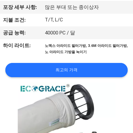
관
포장 세부 사항:
많은 부대 또는 종이상자
하
T/T, L/C
지불 조건:
여
공급 능력:
40000 PC / 달
공
,
,
하이 라이트:
노멕스 아라미드 필터가방
3.6M 아라미드 필터가방
노 아라미드 가방을 녹이기
장
투
최고의 가격
어
품
질
관