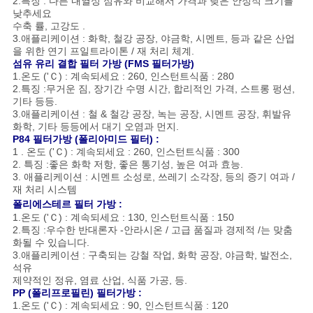
2.특징 : 다른 내열성 섬유와 비교해서 가격과 낮은 안정적 크기를
낮추세요
수축 률, 고강도 .
3.애플리케이션 : 화학, 철강 공장, 야금학, 시멘트, 등과 같은 산업
을 위한 연기 프일트라이톤 / 재 처리 체계.
섬유 유리 결합 필터 가방 (FMS 필터가방)
1.온도 ('Ｃ) : 계속되세요 : 260, 인스턴트식품 : 280
2.특징 :무거운 짐, 장기간 수명 시간, 합리적인 가격, 스트롱 펑션,
기타 등등.
3.애플리케이션 : 철 & 철강 공장, 녹는 공장, 시멘트 공장, 휘발유
화학, 기타 등등에서 대기 오염과 먼지.
P84 필터가방 (폴리아미드 필터) :
1 . 온도 ('Ｃ) : 계속되세요 : 260, 인스턴트식품 : 300
2. 특징 :좋은 화학 저항, 좋은 통기성, 높은 여과 효능.
3. 애플리케이션 : 시멘트 소성로, 쓰레기 소각장, 등의 증기 여과 /
재 처리 시스템
폴리에스테르 필터 가방 :
1.온도 ('Ｃ) : 계속되세요 : 130, 인스턴트식품 : 150
2.특징 :우수한 반대론자 -안라시온 / 고급 품질과 경제적 /는 맞춤
화될 수 있습니다.
3.애플리케이션 : 구축되는 강철 작업, 화학 공장, 야금학, 발전소,
석유
제약적인 정유, 염료 산업, 식품 가공, 등.
PP (폴리프로필린) 필터가방 :
1.온도 ('Ｃ) : 계속되세요 : 90, 인스턴트식품 : 120