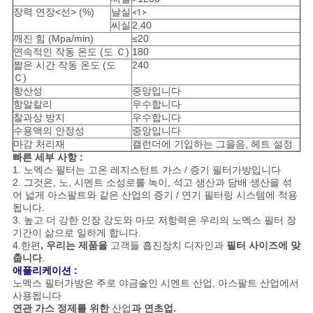
장력 연장<선> (%)
날실
<1>
씨실
2.40
뉴
깨진 힘 (Mpa/min)
≤20
연속적인 작동 온도 (도 Ｃ)
180
짧은 시간 작동 온도 (도
240
스
Ｃ)
항산성
중앙입니다
항알칼리
우수합니다
따
찰과상 방지
우수합니다
수용액의 안정성
중앙입니다
옴
마감 처리재
캘런더에 기입하는 그을음, 헤트 설정
빠른 세부 사항 :
1. 노멕스 필터는 고온 레지스턴트 가스 / 증기 필터가방입니다
표
2. 그것은, 노, 시멘트 소성로를 녹이, 석고 생산과 담배 생산을 섞
어 넓게 아스팔트와 같은 산업의 증기 / 연기 필터링 시스템에 적용
를
됩니다.
3. 높고 더 강한 인장 강도와 마모 저항력은 우리의 노멕스 필터 장
요
기간이 삶으로 일하게 합니다.
4.한편
, 우리는 제품을
고객들 흡진장치 디자인과
필터 사이즈에 맞
구
춥니다
.
애플리케이션 :
하
노멕스 필터가방은 주로 야금술인 시멘트 산업, 아스팔트 산업에서
사용됩니다
연관 가스 정제를 위한
산업
과 연초업.