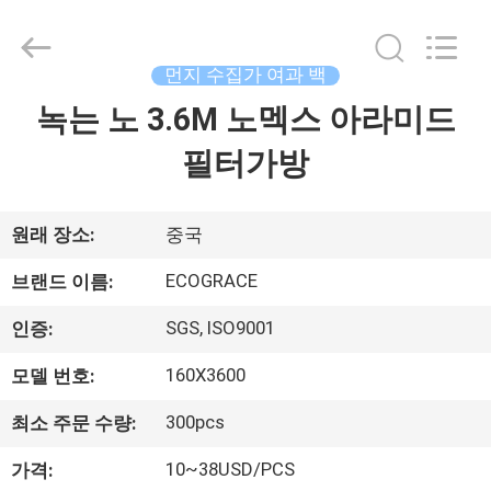
©
2020
-
2025
ZHEJIANG
먼지 수집가 여과 백
GRACE
ENVIROTECH
녹는 노 3.6M 노멕스 아라미드
가
CO.,LTD.
All
Rights
필터가방
정
Reserved.
제
원래 장소:
중국
품
ECOGRACE
브랜드 이름:
SGS, ISO9001
인증:
저
160X3600
모델 번호:
희
300pcs
최소 주문 수량:
에
10~38USD/PCS
가격: