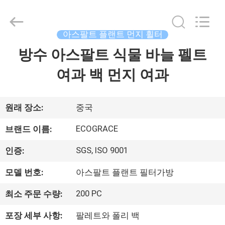
©
2020
-
2026
ZHEJIANG
아스팔트 플랜트 먼지 휠터
GRACE
ENVIROTECH
방수 아스팔트 식물 바늘 펠트
가
CO.,LTD.
All
Rights
여과 백 먼지 여과
정
Reserved.
제
원래 장소:
중국
품
ECOGRACE
브랜드 이름:
SGS, ISO 9001
인증:
저
모델 번호:
아스팔트 플랜트 필터가방
희
200 PC
최소 주문 수량:
에
포장 세부 사항:
팔레트와 폴리 백