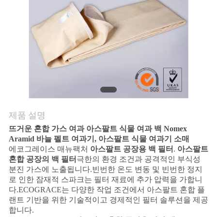
리
저
희
에
게
연
제품 설명
뜨거운 혼합 가스 여과 아스팔트 식물 여과 백 Nomex
락
Aramid 바늘 펠트 여과기, 아스팔트 식물 여과기 소매
에코그레이스 매뉴팩처
아스팔트 공장용 백 필터
.
아스팔트
하
혼합 공장의 백 필터
극한의 환경 조건과 공격적인 부식성
분진 가스에 노출됩니다.빈번한 온도 변동 및 빈번한 정지
십
로 인한 잠재적 스파크는 필터 재료에 추가 압력을 가합니
다.ECOGRACE는 다양한 작업 조건에서 아스팔트 혼합 플
시
랜트 기반을 위한 기술적이고 경제적인 필터 솔루션을 제공
오
합니다.