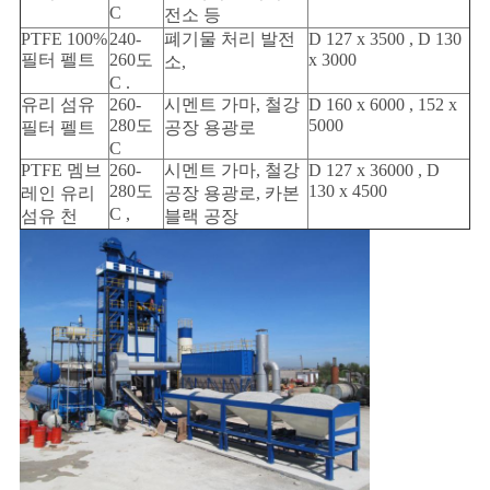
C
전소 등
PTFE 100%
240-
폐기물 처리 발전
D 127 x 3500 , D 130
필터 펠트
260도
x 3000
소,
C .
유리 섬유
260-
시멘트 가마, 철강
D 160 x 6000 , 152 x
280도
5000
필터 펠트
공장 용광로
C
PTFE 멤브
260-
시멘트 가마, 철강
D 127 x 36000 , D
280도
130 x 4500
레인 유리
공장 용광로, 카본
C ,
섬유 천
블랙 공장