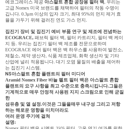
에코그레이스 제공
아스팔트 혼합 공장용 필터 백
, 우리는
고급 Nomex 미국 브랜드를 채택하여 필터의 작동 수명이
깁니다. 0.3μm 이상의 입자 크기, 최대 95%의 먼지 제거 효
뉴
율을 가두기 위해 걸러진 연도 가스 먼지.
스
집진기 장비 및 집진기 예비 부품 연구 및 제조에 전념하는
ECOGRACE,
패브릭 필터 백, 필터 카트리지, 필터 백 케이
지 등. 우리는 집진기 필터 백 제조를 전문으로하며
따
ECOGRACE 에어 필터 백은 백 하우스를 사용하여 발전소,
제철소, 제약 생산자, 식품 제조업체, 화학 생산자 및 기타
옴
산업에 널리 적용됩니다. 대기 오염 물질의 배출을 제어하
는 ​​집진기 시스템.
표
NS
아스팔트 혼합 플랜트의 필터 미디어
Aramid Nomex Fiber 바늘 펠트 필터 백은 아스팔트 혼합
를
플랜트의 요구 사항을 최고 수준으로 충족시킵니다.그들은
기계적으로 매우 안정적
사용된 지지 스크림으로 인해 균질
요
한
섬유층 및 열 설정.이것은 그들을
매우 내구성
그리고
저항
구
하는
해로운 영향을 미치더라도
여러 운영 주기에 걸쳐
하
설명:
Nomex 필터 백은 시멘트 가마 필터, 고온 연기 여과를 위한