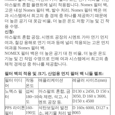
십
아스팔트 혼합 플랜트에 널리 적용됩니다. Nomex 필터 백,
시
고온 내성 Nomex 필터 백, 발수 처리. Nomex 필터 백은 여
과 시스템에서 최고의 총 경제 중 하나를 제공하기 때문에
오
더 높은 공기 대 옷감 비율, 더 높은 온도 저항 기능 및 긴 착
용 수명.
신청:
아스팔트 혼합 공장, 시멘트 공장의 시멘트 가마 연기 먼지
사
여과, 철강 용해로 연기 여과 등에 널리 적용되는 고온 먼지
여과용 Nomex 필터 백.
이
NOMEX 필터 백은 더 높은 공기 대 천 비율, 더 높은 온도
트
기능 및 긴 작업 수명으로 인해 여과 시스템에서 최고의 총
체적 경제성 중 하나를 제공합니다.
맵
필터 백의 적용 및 크기, 산업용 먼지 필터 백 니들 펠트:
필터 미디
작동
애플리케이션
레귤러 사이즈(mm)
어
온도
PRIVACY
노멕스 필
섭씨
아스팔트 혼합, 금
D130 x 2450, D 150 x
POLICY
3050, D 160 x 3600,
터
180~10
속 제련, 석고, 시
D150 x 4500
도
멘트 공장 등.
PPS 라이톤
160-
석탄보일러 발전
D 160x 6000, D127 x
190도
8065
필터
소, 폐기물 처리 발