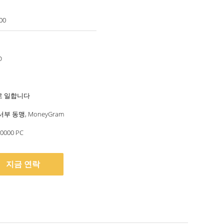
00
D
일로 일합니다
T, 서부 동맹, MoneyGram
1주일에 20000 PC
지금 연락