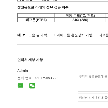
참고용으로 아래의 섬유 성능 지수.
작동 온도(°C, 건조)
테프론(PTFE)
240/ (280)
태그:
고온 필터 백
,
1 마이크론 흡진장치 가방
,
테프론
연락처 세부 사항
Admin
전화 번호 :
+8613588065995