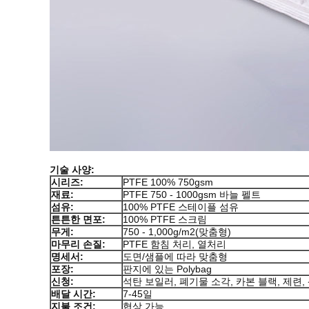
기술 사양:
시리즈:
PTFE 100% 750gsm
재료:
PTFE 750 - 1000gsm 바늘 펠트
섬유:
100% PTFE 스테이플 섬유
튼튼한 면포:
100% PTFE 스크림
무게:
750 - 1,000g/m2(맞춤형)
마무리 손질:
PTFE 함침 처리, 열처리
명세서:
도면/샘플에 따라 맞춤형
포장:
판지에 있는 Polybag
신청:
석탄 보일러, 폐기물 소각, 카본 블랙, 제련,
배달 시간:
7-45일
지불 조건:
협상 가능