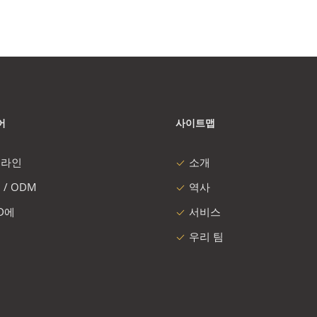
어
사이트맵
 라인
소개
 / ODM
역사
 D에
서비스
우리 팀