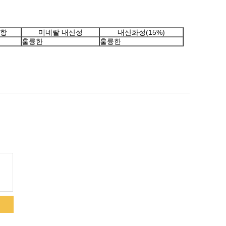
저항
미네랄 내산성
내산화성(15%)
훌륭한
훌륭한