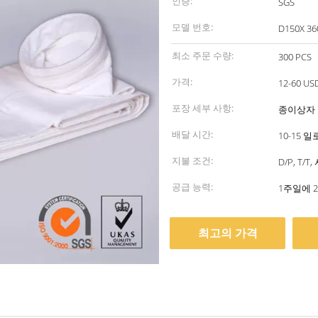
인증:
SGS
모델 번호:
D150X 36
최소 주문 수량:
300 PCS
가격:
12-60 US
포장 세부 사항:
종이상자
배달 시간:
10-15 
지불 조건:
D/P, T/
공급 능력:
최고의 가격