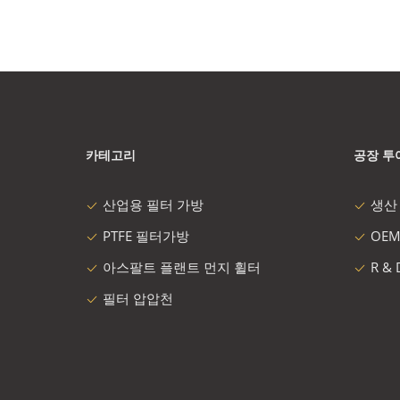
카테고리
공장 투
산업용 필터 가방
생산
PTFE 필터가방
OEM
아스팔트 플랜트 먼지 휠터
R &
필터 압압천