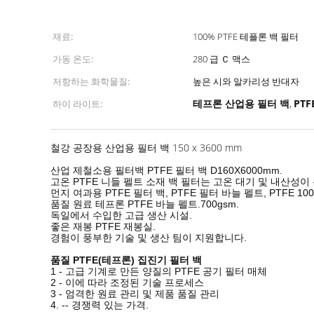
재료:
100% PTFE 테플론 백 필터
가동 온도:
280 급 Ｃ 맥스
저항하는 화학물질:
높은 시와 알카리성 반대자
테프론 산업용 필터 백
PT
하이 라이트:
,
철강 공장용 산업용 필터 백 150 x 3600 mm
제철소용 필터백
산업
PTFE 필터 백 D160X6000mm.
고온 PTFE 니들 펠트 소재 백 필터는 고온 대기 및 내산성이
먼지 여과용 PTFE 필터 백, PTFE 필터 바늘 펠트, PTFE 10
품질 원료 테프론 PTFE 바늘 펠트.700gsm.
독일에서 수입한 고급 생산 시설.
좋은 재봉 PTFE 재봉실.
경험이 풍부한 기술 및 생산 팀이 지원합니다.
품질 PTFE(테프론) 집진기 필터 백
1 - 고급 기계로 만든 양질의 PTFE 공기 필터 매체
2 - 이에 따라 조정된 기술 프로세스
3 - 엄격한 원료 관리 및 제품 품질 관리
4. -- 경쟁력 있는 가격.